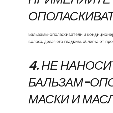
ОПОЛАСКИВА
Бальзамы-ополаскиватели и кондиционе
волоса, делая его гладким, облегчают про
4. НЕ НАНОСИ
БАЛЬЗАМ-ОПО
МАСКИ И МАС